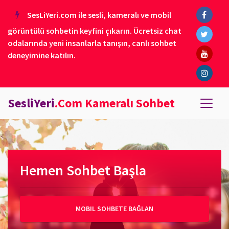
SesLiYeri.com ile sesli, kameralı ve mobil
görüntülü sohbetin keyfini çıkarın. Ücretsiz chat
odalarında yeni insanlarla tanışın, canlı sohbet
deneyimine katılın.
SesliYeri
.Com Kameralı Sohbet
Hemen Sohbet Başla
MOBIL SOHBETE BAĞLAN