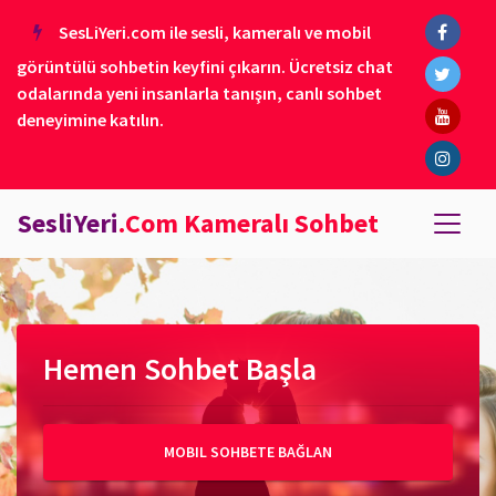
SesLiYeri.com ile sesli, kameralı ve mobil
görüntülü sohbetin keyfini çıkarın. Ücretsiz chat
odalarında yeni insanlarla tanışın, canlı sohbet
deneyimine katılın.
SesliYeri
.Com Kameralı Sohbet
Hemen Sohbet Başla
MOBIL SOHBETE BAĞLAN