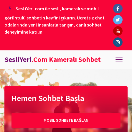
SesLiYeri.com ile sesli, kameralı ve mobil
görüntülü sohbetin keyfini çıkarın. Ücretsiz chat
odalarında yeni insanlarla tanışın, canlı sohbet
deneyimine katılın.
SesliYeri
.Com Kameralı Sohbet
Hemen Sohbet Başla
MOBIL SOHBETE BAĞLAN