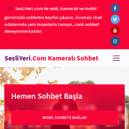
SesLiYeri.com ile sesli, kameralı ve mobil
görüntülü sohbetin keyfini çıkarın. Ücretsiz chat
odalarında yeni insanlarla tanışın, canlı sohbet
deneyimine katılın.
SesliYeri
.Com Kameralı Sohbet
Hemen Sohbet Başla
MOBIL SOHBETE BAĞLAN