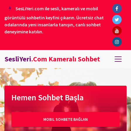
SesLiYeri.com ile sesli, kameralı ve mobil
görüntülü sohbetin keyfini çıkarın. Ücretsiz chat
odalarında yeni insanlarla tanışın, canlı sohbet
deneyimine katılın.
SesliYeri
.Com Kameralı Sohbet
Hemen Sohbet Başla
MOBIL SOHBETE BAĞLAN