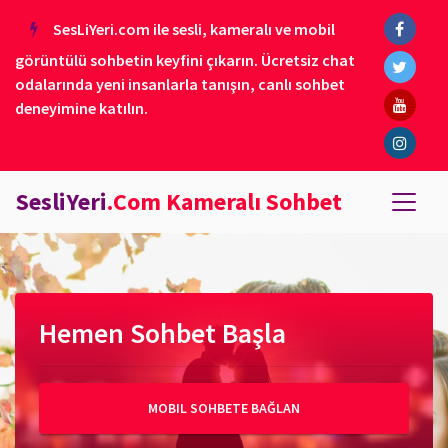
SesLiYeri.com ile sesli, kameralı ve mobil
görüntülü sohbetin keyfini çıkarın. Ücretsiz chat
odalarında yeni insanlarla tanışın, canlı sohbet
deneyimine katılın.
SesliYeri
.Com Kameralı Sohbet
Hemen Sohbet Başla
MOBIL SOHBETE BAĞLAN