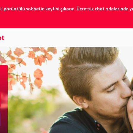
il görüntülü sohbetin keyfini çıkarın. Ücretsiz chat odalarında ye
et