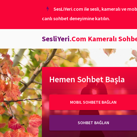
SesLiYeri.com ile sesli, kameralı ve mob
canlı sohbet deneyimine katılın.
SesliYeri
.Com Kameralı Sohb
Hemen Sohbet Başla
MOBIL SOHBETE BAĞLAN
SOHBET BAĞLAN