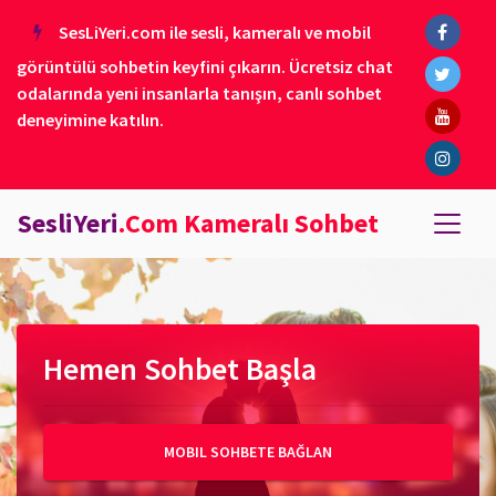
SesLiYeri.com ile sesli, kameralı ve mobil
görüntülü sohbetin keyfini çıkarın. Ücretsiz chat
odalarında yeni insanlarla tanışın, canlı sohbet
deneyimine katılın.
SesliYeri
.Com Kameralı Sohbet
Hemen Sohbet Başla
MOBIL SOHBETE BAĞLAN