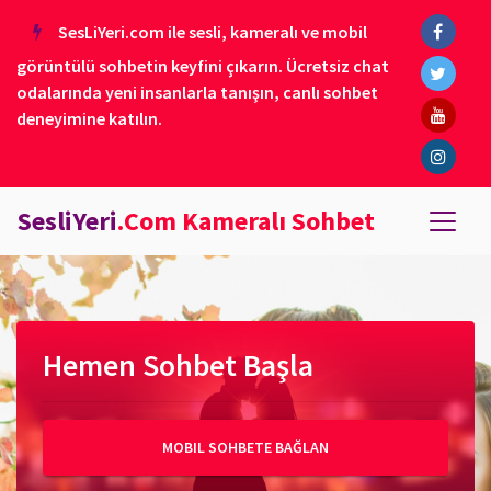
SesLiYeri.com ile sesli, kameralı ve mobil
görüntülü sohbetin keyfini çıkarın. Ücretsiz chat
odalarında yeni insanlarla tanışın, canlı sohbet
deneyimine katılın.
SesliYeri
.Com Kameralı Sohbet
Hemen Sohbet Başla
MOBIL SOHBETE BAĞLAN