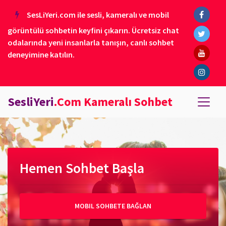
SesLiYeri.com ile sesli, kameralı ve mobil
görüntülü sohbetin keyfini çıkarın. Ücretsiz chat
odalarında yeni insanlarla tanışın, canlı sohbet
deneyimine katılın.
SesliYeri
.Com Kameralı Sohbet
Hemen Sohbet Başla
MOBIL SOHBETE BAĞLAN