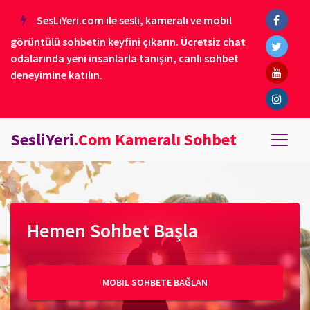
SesLiYeri.com ile sesli, kameralı ve mobil
görüntülü sohbetin keyfini çıkarın. Ücretsiz chat
odalarında yeni insanlarla tanışın, canlı sohbet
deneyimine katılın.
SesliYeri
.Com Kameralı Sohbet
Hemen Sohbet Başla
MOBIL SOHBETE BAĞLAN