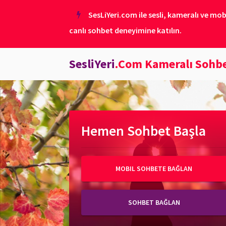
SesLiYeri.com ile sesli, kameralı ve mob
canlı sohbet deneyimine katılın.
SesliYeri
.Com Kameralı Sohb
Hemen Sohbet Başla
MOBIL SOHBETE BAĞLAN
SOHBET BAĞLAN