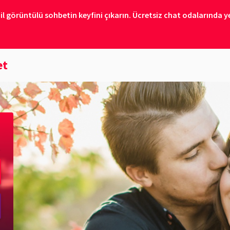
il görüntülü sohbetin keyfini çıkarın. Ücretsiz chat odalarında ye
et