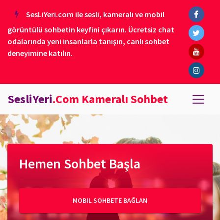
SesLiYeri.com ile sesli, kameralı ve mobil
görüntülü sohbetin keyfini çıkarın. Ücretsiz chat
odalarında yeni insanlarla tanışın, canlı sohbet
deneyimine katılın.
SesliYeri
.Com Kameralı Sohbet
Hemen Sohbet Başla
MOBIL SOHBETE BAĞLAN