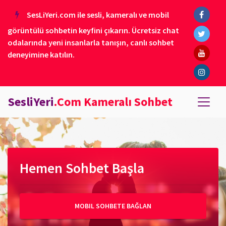
SesLiYeri.com ile sesli, kameralı ve mobil
görüntülü sohbetin keyfini çıkarın. Ücretsiz chat
odalarında yeni insanlarla tanışın, canlı sohbet
deneyimine katılın.
SesliYeri
.Com Kameralı Sohbet
Hemen Sohbet Başla
MOBIL SOHBETE BAĞLAN