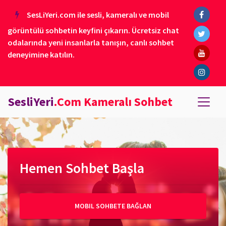
SesLiYeri.com ile sesli, kameralı ve mobil
görüntülü sohbetin keyfini çıkarın. Ücretsiz chat
odalarında yeni insanlarla tanışın, canlı sohbet
deneyimine katılın.
SesliYeri
.Com Kameralı Sohbet
Hemen Sohbet Başla
MOBIL SOHBETE BAĞLAN