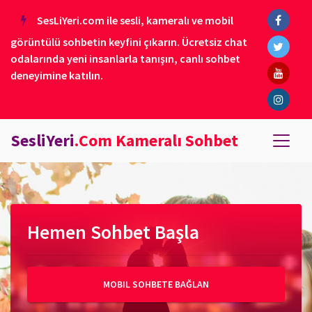
SesLiYeri.com ile sesli, kameralı ve mobil
görüntülü sohbetin keyfini çıkarın. Ücretsiz chat
odalarında yeni insanlarla tanışın, canlı sohbet
deneyimine katılın.
SesliYeri
.Com Kameralı Sohbet
Hemen Sohbet Başla
MOBIL SOHBETE BAĞLAN