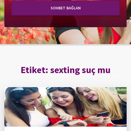
SOHBET BAĞLAN
Etiket:
sexting suç mu