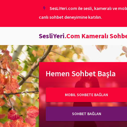
SesLiYeri.com ile sesli, kameralı ve mob
canlı sohbet deneyimine katılın.
SesliYeri
.Com Kameralı Sohb
Hemen Sohbet Başla
MOBIL SOHBETE BAĞLAN
SOHBET BAĞLAN