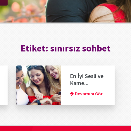
Etiket:
sınırsız sohbet
En İyi Sesli ve
Kame...
Devamını Gör