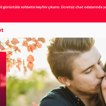
il görüntülü sohbetin keyfini çıkarın. Ücretsiz chat odalarında ye
et