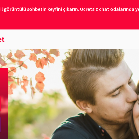
il görüntülü sohbetin keyfini çıkarın. Ücretsiz chat odalarında ye
et