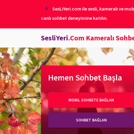
SesLiYeri.com ile sesli, kameralı ve mob
canlı sohbet deneyimine katılın.
SesliYeri
.Com Kameralı Sohb
Hemen Sohbet Başla
MOBIL SOHBETE BAĞLAN
SOHBET BAĞLAN