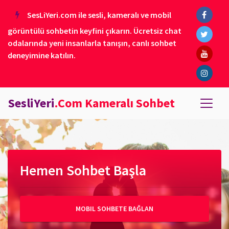
SesLiYeri.com ile sesli, kameralı ve mobil
görüntülü sohbetin keyfini çıkarın. Ücretsiz chat
odalarında yeni insanlarla tanışın, canlı sohbet
deneyimine katılın.
SesliYeri
.Com Kameralı Sohbet
Hemen Sohbet Başla
MOBIL SOHBETE BAĞLAN