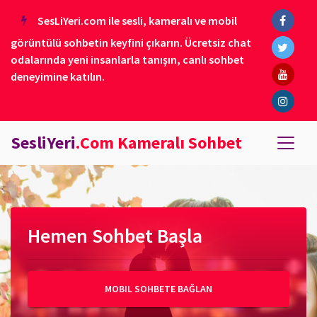
SesLiYeri.com ile sesli, kameralı ve mobil
görüntülü sohbetin keyfini çıkarın. Ücretsiz chat
odalarında yeni insanlarla tanışın, canlı sohbet
deneyimine katılın.
SesliYeri
.Com Kameralı Sohbet
Hemen Sohbet Başla
MOBIL SOHBETE BAĞLAN