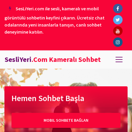
SesLiYeri.com ile sesli, kameralı ve mobil
görüntülü sohbetin keyfini çıkarın. Ücretsiz chat
odalarında yeni insanlarla tanışın, canlı sohbet
deneyimine katılın.
SesliYeri
.Com Kameralı Sohbet
Hemen Sohbet Başla
MOBIL SOHBETE BAĞLAN