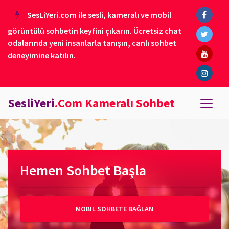
SesLiYeri.com ile sesli, kameralı ve mobil
görüntülü sohbetin keyfini çıkarın. Ücretsiz chat
odalarında yeni insanlarla tanışın, canlı sohbet
deneyimine katılın.
SesliYeri
.Com Kameralı Sohbet
Hemen Sohbet Başla
MOBIL SOHBETE BAĞLAN