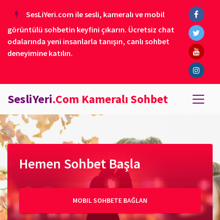
SesLiYeri.com ile sesli, kameralı ve mobil
görüntülü sohbetin keyfini çıkarın. Ücretsiz chat
odalarında yeni insanlarla tanışın, canlı sohbet
deneyimine katılın.
SesliYeri
.Com Kameralı Sohbet
Hemen Sohbet Başla
MOBIL SOHBETE BAĞLAN