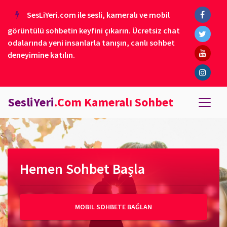
SesLiYeri.com ile sesli, kameralı ve mobil
görüntülü sohbetin keyfini çıkarın. Ücretsiz chat
odalarında yeni insanlarla tanışın, canlı sohbet
deneyimine katılın.
SesliYeri
.Com Kameralı Sohbet
Hemen Sohbet Başla
MOBIL SOHBETE BAĞLAN