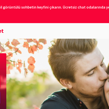
il görüntülü sohbetin keyfini çıkarın. Ücretsiz chat odalarında ye
et