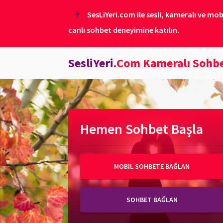
SesLiYeri.com ile sesli, kameralı ve mob
canlı sohbet deneyimine katılın.
SesliYeri
.Com Kameralı Sohb
Hemen Sohbet Başla
MOBIL SOHBETE BAĞLAN
SOHBET BAĞLAN