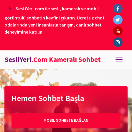
SesLiYeri.com ile sesli, kameralı ve mobil
görüntülü sohbetin keyfini çıkarın. Ücretsiz chat
odalarında yeni insanlarla tanışın, canlı sohbet
deneyimine katılın.
SesliYeri
.Com Kameralı Sohbet
Hemen Sohbet Başla
MOBIL SOHBETE BAĞLAN