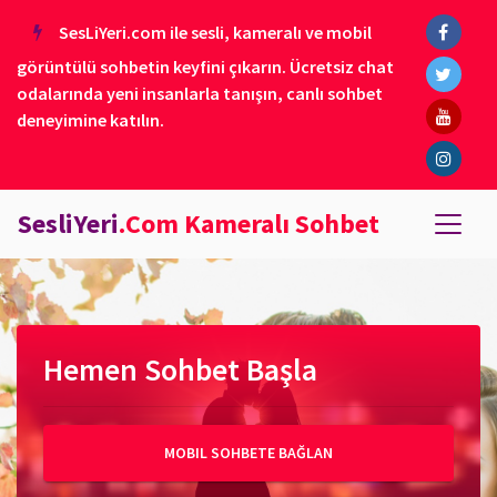
SesLiYeri.com ile sesli, kameralı ve mobil
görüntülü sohbetin keyfini çıkarın. Ücretsiz chat
odalarında yeni insanlarla tanışın, canlı sohbet
deneyimine katılın.
SesliYeri
.Com Kameralı Sohbet
Hemen Sohbet Başla
MOBIL SOHBETE BAĞLAN