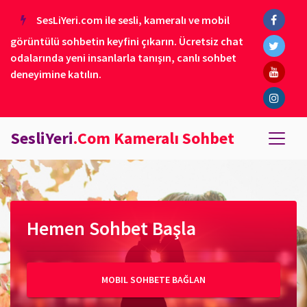
SesLiYeri.com ile sesli, kameralı ve mobil
görüntülü sohbetin keyfini çıkarın. Ücretsiz chat
odalarında yeni insanlarla tanışın, canlı sohbet
deneyimine katılın.
SesliYeri
.Com Kameralı Sohbet
Hemen Sohbet Başla
MOBIL SOHBETE BAĞLAN