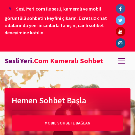
SesLiYeri.com ile sesli, kameralı ve mobil
görüntülü sohbetin keyfini çıkarın. Ücretsiz chat
odalarında yeni insanlarla tanışın, canlı sohbet
deneyimine katılın.
SesliYeri
.Com Kameralı Sohbet
Hemen Sohbet Başla
MOBIL SOHBETE BAĞLAN