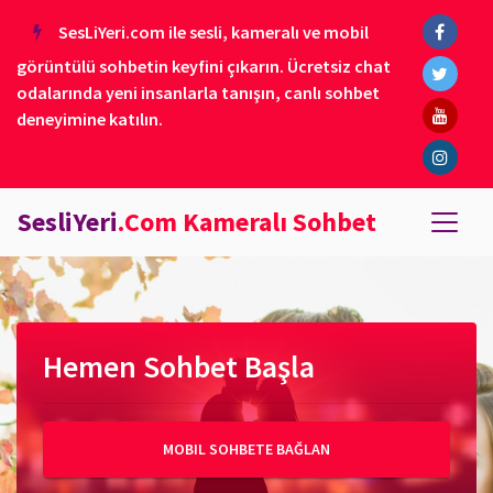
SesLiYeri.com ile sesli, kameralı ve mobil
görüntülü sohbetin keyfini çıkarın. Ücretsiz chat
odalarında yeni insanlarla tanışın, canlı sohbet
deneyimine katılın.
SesliYeri
.Com Kameralı Sohbet
Hemen Sohbet Başla
MOBIL SOHBETE BAĞLAN