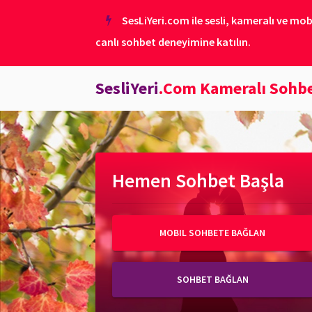
SesLiYeri.com ile sesli, kameralı ve mob
canlı sohbet deneyimine katılın.
SesliYeri
.Com Kameralı Sohb
Hemen Sohbet Başla
MOBIL SOHBETE BAĞLAN
SOHBET BAĞLAN