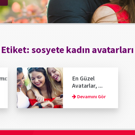
Etiket:
sosyete kadın avatarları
mı:
En Güzel
Avatarlar, ...
Devamını Gör