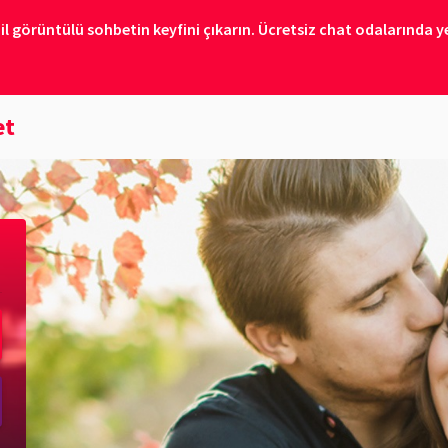
il görüntülü sohbetin keyfini çıkarın. Ücretsiz chat odalarında ye
et