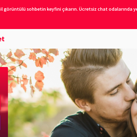
il görüntülü sohbetin keyfini çıkarın. Ücretsiz chat odalarında ye
et