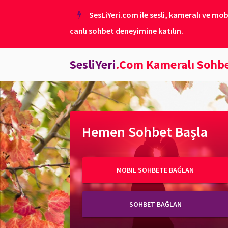
SesLiYeri.com ile sesli, kameralı ve mob
canlı sohbet deneyimine katılın.
SesliYeri
.Com Kameralı Sohb
Hemen Sohbet Başla
MOBIL SOHBETE BAĞLAN
SOHBET BAĞLAN