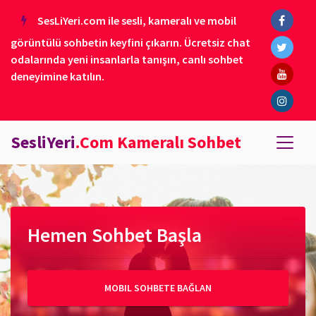
SesLiYeri.com ile sesli, kameralı ve mobil
görüntülü sohbetin keyfini çıkarın. Ücretsiz chat
odalarında yeni insanlarla tanışın, canlı sohbet
deneyimine katılın.
SesliYeri
.Com Kameralı Sohbet
Hemen Sohbet Başla
MOBIL SOHBETE BAĞLAN