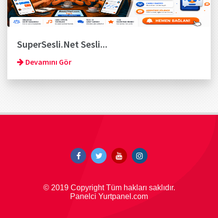
SuperSesli.Net Sesli...
Devamını Gör
© 2019 Copyright Tüm hakları saklıdır.
Panelci Yurtpanel.com