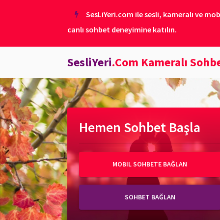
SesLiYeri.com ile sesli, kameralı ve mob
canlı sohbet deneyimine katılın.
SesliYeri
.Com Kameralı Sohb
Hemen Sohbet Başla
MOBIL SOHBETE BAĞLAN
SOHBET BAĞLAN