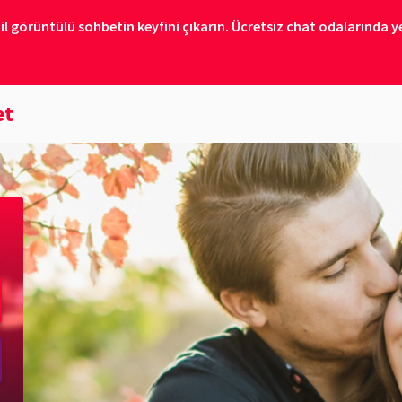
il görüntülü sohbetin keyfini çıkarın. Ücretsiz chat odalarında ye
et