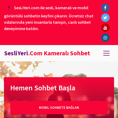
SesLiYeri.com ile sesli, kameralı ve mobil
görüntülü sohbetin keyfini çıkarın. Ücretsiz chat
odalarında yeni insanlarla tanışın, canlı sohbet
deneyimine katılın.
SesliYeri
.Com Kameralı Sohbet
Hemen Sohbet Başla
MOBIL SOHBETE BAĞLAN