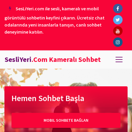
SesLiYeri.com ile sesli, kameralı ve mobil
görüntülü sohbetin keyfini çıkarın. Ücretsiz chat
odalarında yeni insanlarla tanışın, canlı sohbet
deneyimine katılın.
SesliYeri
.Com Kameralı Sohbet
Hemen Sohbet Başla
MOBIL SOHBETE BAĞLAN