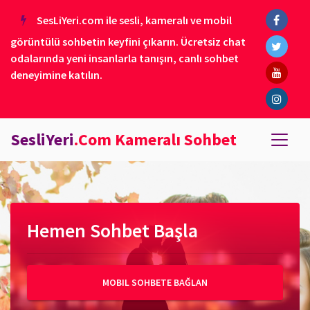
SesLiYeri.com ile sesli, kameralı ve mobil
görüntülü sohbetin keyfini çıkarın. Ücretsiz chat
odalarında yeni insanlarla tanışın, canlı sohbet
deneyimine katılın.
SesliYeri
.Com Kameralı Sohbet
Hemen Sohbet Başla
MOBIL SOHBETE BAĞLAN