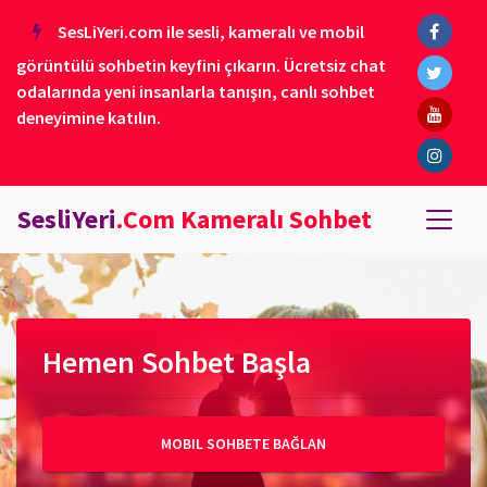
SesLiYeri.com ile sesli, kameralı ve mobil
görüntülü sohbetin keyfini çıkarın. Ücretsiz chat
odalarında yeni insanlarla tanışın, canlı sohbet
deneyimine katılın.
SesliYeri
.Com Kameralı Sohbet
Hemen Sohbet Başla
MOBIL SOHBETE BAĞLAN