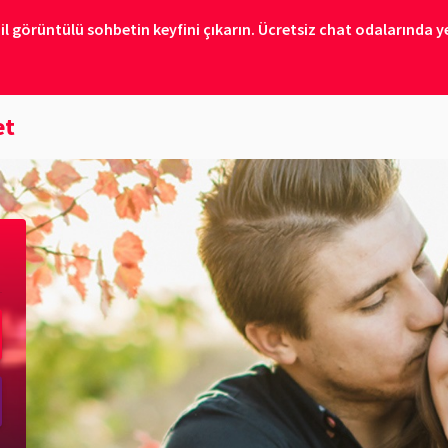
il görüntülü sohbetin keyfini çıkarın. Ücretsiz chat odalarında ye
et