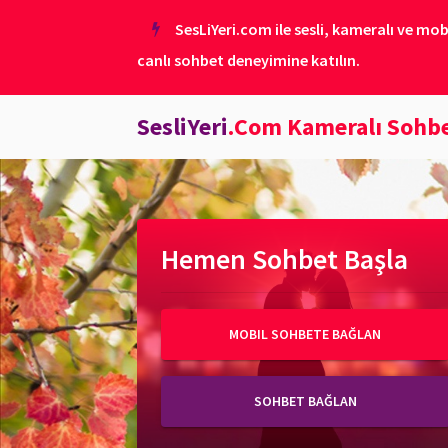
SesLiYeri.com ile sesli, kameralı ve mob
canlı sohbet deneyimine katılın.
SesliYeri
.Com Kameralı Sohb
Hemen Sohbet Başla
MOBIL SOHBETE BAĞLAN
SOHBET BAĞLAN