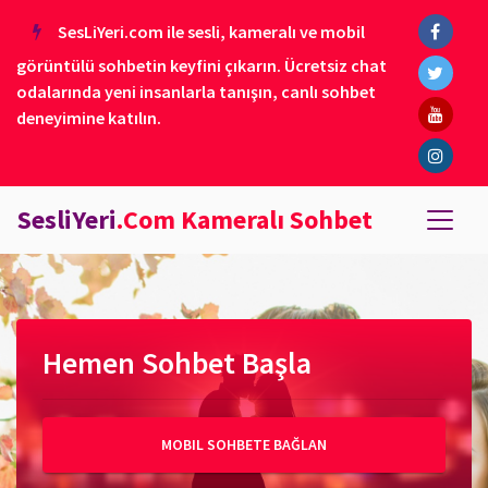
SesLiYeri.com ile sesli, kameralı ve mobil
görüntülü sohbetin keyfini çıkarın. Ücretsiz chat
odalarında yeni insanlarla tanışın, canlı sohbet
deneyimine katılın.
SesliYeri
.Com Kameralı Sohbet
Hemen Sohbet Başla
MOBIL SOHBETE BAĞLAN