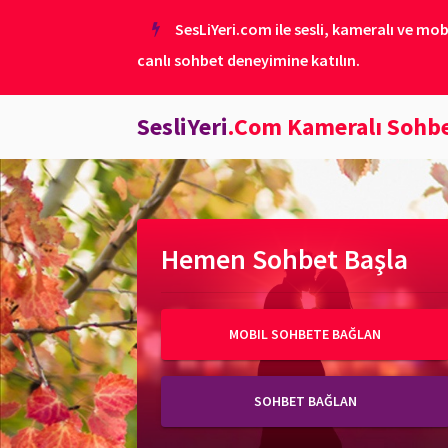
SesLiYeri.com ile sesli, kameralı ve mob
canlı sohbet deneyimine katılın.
SesliYeri
.Com Kameralı Sohb
Hemen Sohbet Başla
MOBIL SOHBETE BAĞLAN
SOHBET BAĞLAN