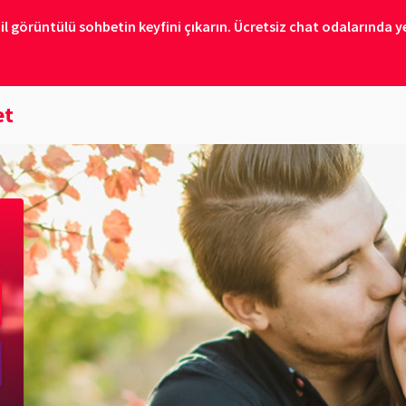
il görüntülü sohbetin keyfini çıkarın. Ücretsiz chat odalarında ye
et