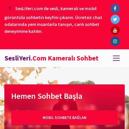
SesLiYeri.com ile sesli, kameralı ve mobil
görüntülü sohbetin keyfini çıkarın. Ücretsiz chat
odalarında yeni insanlarla tanışın, canlı sohbet
deneyimine katılın.
SesliYeri
.Com Kameralı Sohbet
Hemen Sohbet Başla
MOBIL SOHBETE BAĞLAN