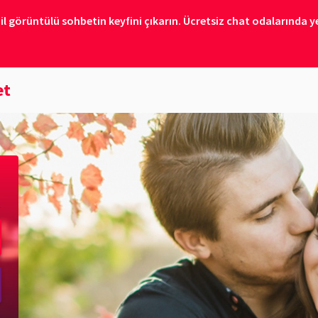
il görüntülü sohbetin keyfini çıkarın. Ücretsiz chat odalarında ye
et