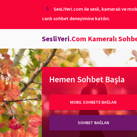
SesLiYeri.com ile sesli, kameralı ve mob
canlı sohbet deneyimine katılın.
SesliYeri
.Com Kameralı Sohb
Hemen Sohbet Başla
MOBIL SOHBETE BAĞLAN
SOHBET BAĞLAN