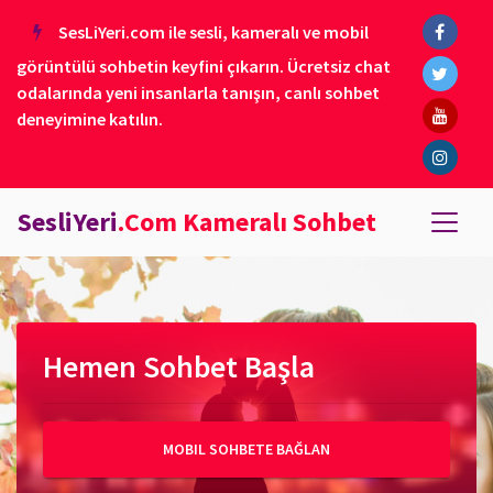
SesLiYeri.com ile sesli, kameralı ve mobil
görüntülü sohbetin keyfini çıkarın. Ücretsiz chat
odalarında yeni insanlarla tanışın, canlı sohbet
deneyimine katılın.
SesliYeri
.Com Kameralı Sohbet
Hemen Sohbet Başla
MOBIL SOHBETE BAĞLAN