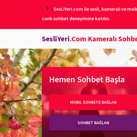
SesLiYeri.com ile sesli, kameralı ve mob
canlı sohbet deneyimine katılın.
SesliYeri
.Com Kameralı Sohb
Hemen Sohbet Başla
MOBIL SOHBETE BAĞLAN
SOHBET BAĞLAN