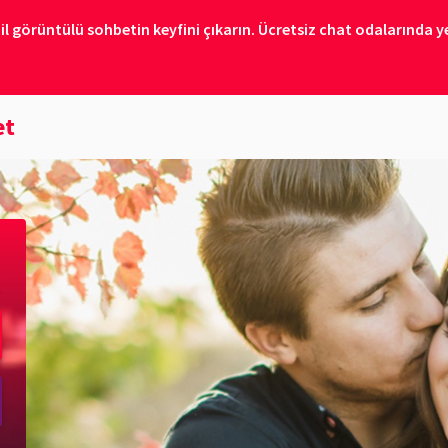
il görüntülü sohbetin keyfini çıkarın. Ücretsiz chat odalarında ye
et