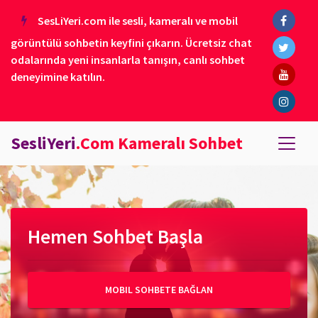
SesLiYeri.com ile sesli, kameralı ve mobil
görüntülü sohbetin keyfini çıkarın. Ücretsiz chat
odalarında yeni insanlarla tanışın, canlı sohbet
deneyimine katılın.
SesliYeri
.Com Kameralı Sohbet
Hemen Sohbet Başla
MOBIL SOHBETE BAĞLAN