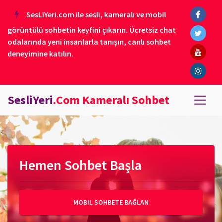
SesLiYeri.com ile sesli, kameralı ve mobil
görüntülü sohbetin keyfini çıkarın. Ücretsiz chat
odalarında yeni insanlarla tanışın, canlı sohbet
deneyimine katılın.
SesliYeri
.Com Kameralı Sohbet
Hemen Sohbet Başla
MOBIL SOHBETE BAĞLAN