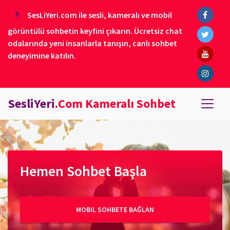
SesLiYeri.com ile sesli, kameralı ve mobil
görüntülü sohbetin keyfini çıkarın. Ücretsiz chat
odalarında yeni insanlarla tanışın, canlı sohbet
deneyimine katılın.
SesliYeri
.Com Kameralı Sohbet
Hemen Sohbet Başla
MOBIL SOHBETE BAĞLAN