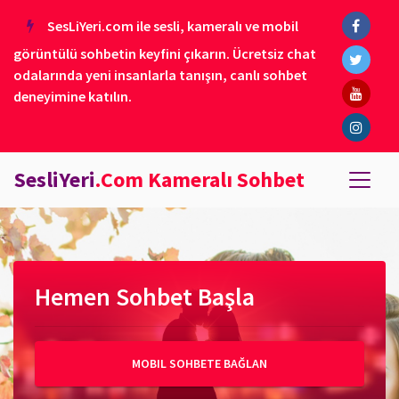
SesLiYeri.com ile sesli, kameralı ve mobil
görüntülü sohbetin keyfini çıkarın. Ücretsiz chat
odalarında yeni insanlarla tanışın, canlı sohbet
deneyimine katılın.
SesliYeri
.Com Kameralı Sohbet
Hemen Sohbet Başla
MOBIL SOHBETE BAĞLAN