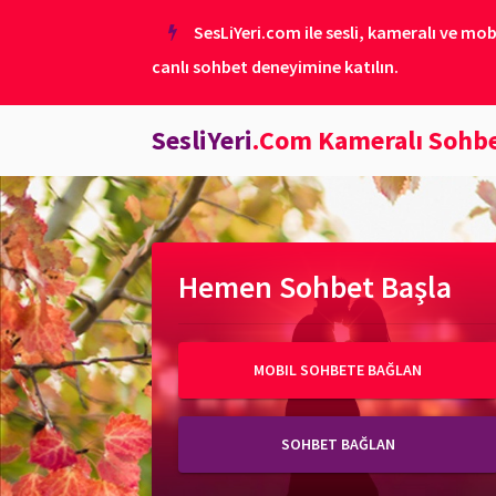
SesLiYeri.com ile sesli, kameralı ve mob
canlı sohbet deneyimine katılın.
SesliYeri
.Com Kameralı Sohb
Hemen Sohbet Başla
MOBIL SOHBETE BAĞLAN
SOHBET BAĞLAN