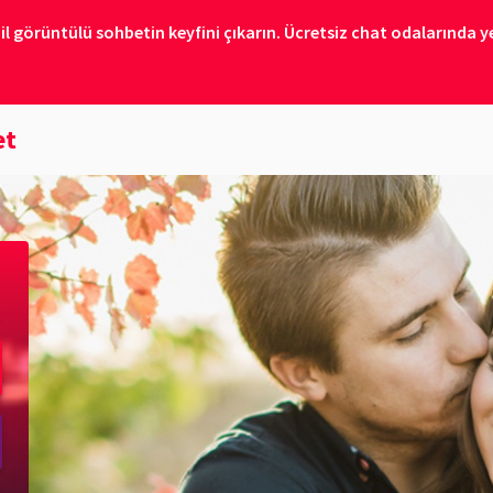
il görüntülü sohbetin keyfini çıkarın. Ücretsiz chat odalarında ye
et